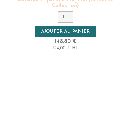
ARIANA - Spéciale Chignon (nouvelle
Couleur
Collection)
9 - Blond Très Clair
Densité
AJOUTER AU PANIER
Haute
148,80 €
Longueur
124,00 € HT
50cm - Très Long