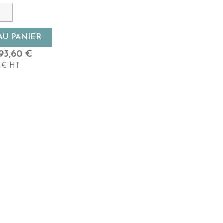
yen
AU PANIER
93,60 €
 € HT
 Long