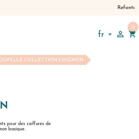
Refonte du site web en co
0

shopping_cart

fr
OUVELLE COLLECTION CHIGNON
ON
nts pour des coiffures de
non basique.