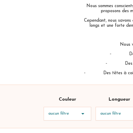
Nous sommes conscients q
proposons des m
Cependant, nous savons q
longs et une forte den
Nous v
⁃ Des tête
⁃ Des têtes 
⁃ Des têtes à coiffer p
Couleur
Longueur

aucun filtre
aucun filtre