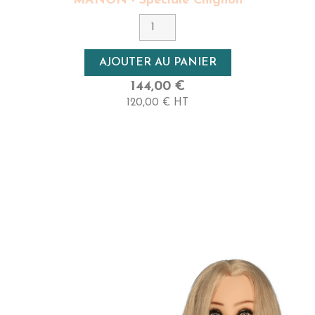
MANON - Spéciale Chignon
Couleur
7 - Blond Moyen
Densité
AJOUTER AU PANIER
Très Haute
144,00 €
120,00 € HT
Longueur
50cm - Très Long