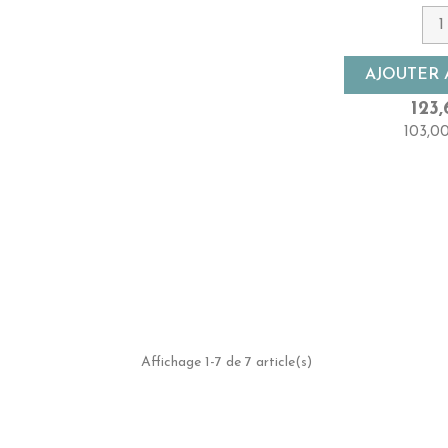
Couleur
7 - Blond 
Densité
AJOUTER 
Haute
123,
103,0
Longueu
50cm - Trè
Affichage 1-7 de 7 article(s)