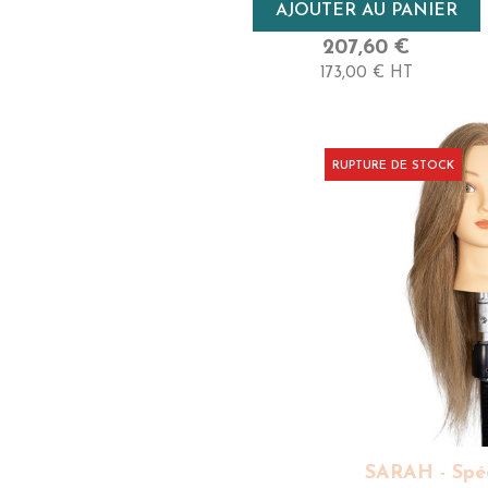
Densité
AJOUTER AU PANIER
Très Haute
207,60 €
173,00 € HT
Longueur
55-60 Cm - Très Long
RUPTURE DE STOCK
SARAH - Spéc