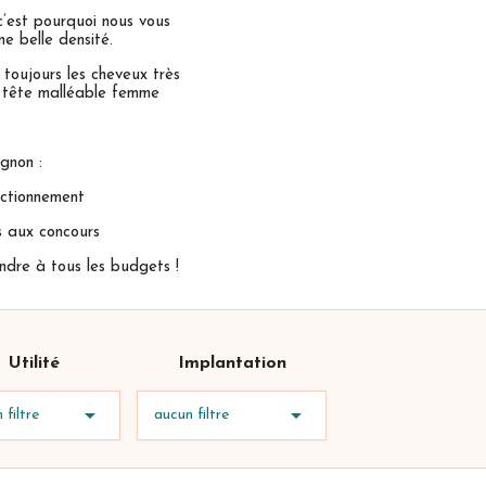
 c’est pourquoi nous vous
e belle densité.
toujours les cheveux très
ne tête malléable femme
gnon :
ctionnement
 aux concours
dre à tous les budgets !
Utilité
Implantation


 filtre
aucun filtre