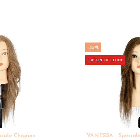
-35%
RUPTURE DE STOCK
iale Chignon
VANESSA - Spéciale