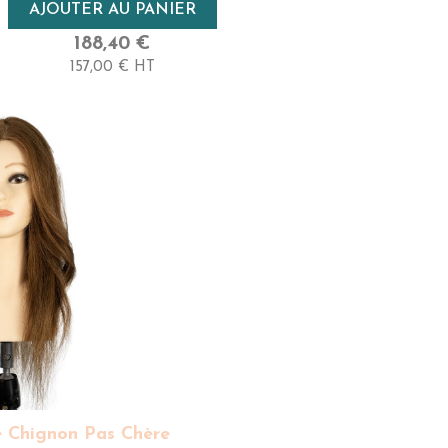
Densité
AJOUTER AU PANIER
Très Haute
188,40 €
157,00 € HT
Longueur
55cm - Très Long
 Chignon Pas Chère