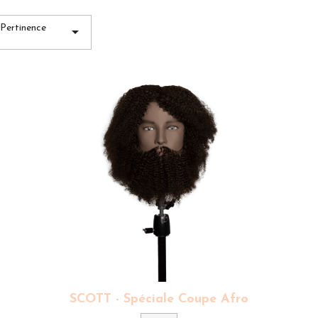
Pertinence

SCOTT - Spéciale Coupe Afro
Couleur