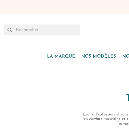
Refo
search
LA MARQUE
NOS MODÈLES
NO
Exalto Professionnel vou
en coiffure masculine et 
format