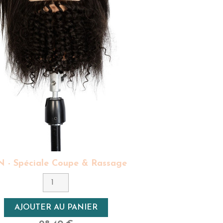
 - Spéciale Coupe & Rassage
Couleur
3 - Brun
Densité
AJOUTER AU PANIER
Très Haute