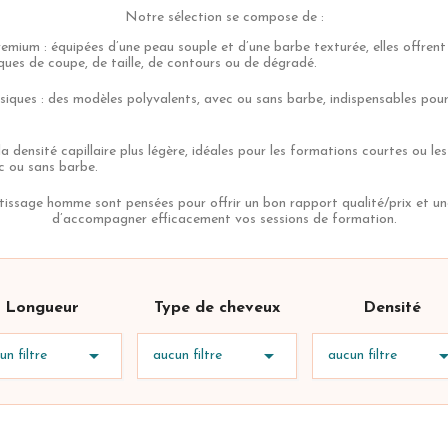
Notre sélection se compose de :
ium : équipées d’une peau souple et d’une barbe texturée, elles offrent 
ques de coupe, de taille, de contours ou de dégradé.
siques : des modèles polyvalents, avec ou sans barbe, indispensables pour
la densité capillaire plus légère, idéales pour les formations courtes ou le
c ou sans barbe.
issage homme sont pensées pour offrir un bon rapport qualité/prix et une 
d’accompagner efficacement vos sessions de formation.
Longueur
Type de cheveux
Densité


un filtre
aucun filtre
aucun filtre