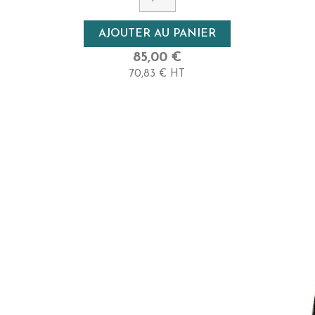
Densité
AJOUTER AU PANIER
Très Haute
85,00 €
70,83 € HT
Longueur
25cm - Court