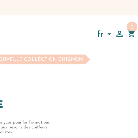
0

shopping_cart

fr
OUVELLE COLLECTION CHIGNON
E
nçues pour les formations
aux besoins des coiffeurs,
listes.