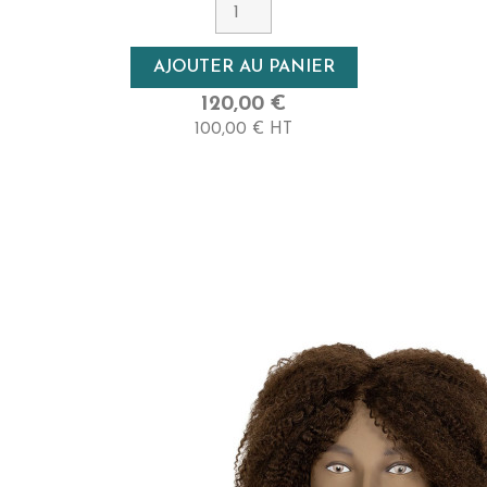
Blanc
Densité
AJOUTER AU PANIER
Haute
120,00 €
100,00 € HT
Longueur
30cm - Mi-Long