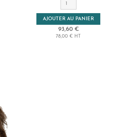
5 - Châtain
Densité
AJOUTER AU PANIER
Haute
93,60 €
78,00 € HT
Longueur
25cm - Court