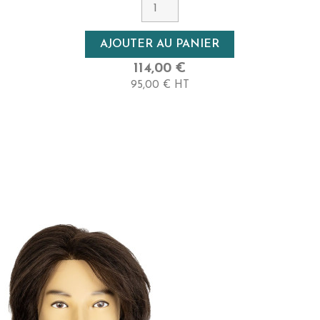
5 - Châtain
Densité
AJOUTER AU PANIER
Très Haute
114,00 €
95,00 € HT
Longueur
30 Cm - Crépu (type 4B)