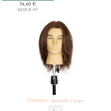
Moyenne
74,40 €
62,00 € HT
Longueur
20 Cm - Très Court
THOMAS - Spéciale Coupe
Couleur
5 - Châtain