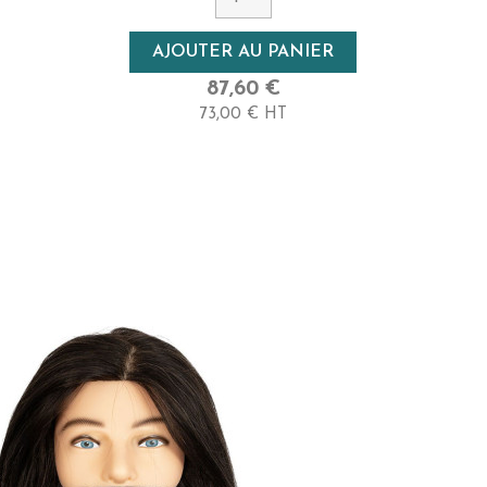
Densité
AJOUTER AU PANIER
Haute
87,60 €
73,00 € HT
Longueur
25cm - Court