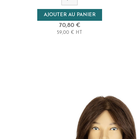
Densité
AJOUTER AU PANIER
Moyenne
70,80 €
59,00 € HT
Longueur
20 Cm - Très Court