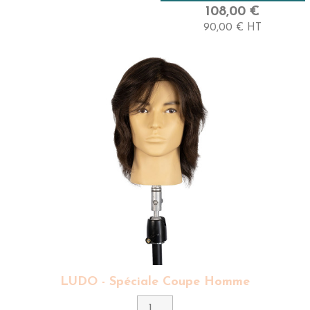
Très Haute
108,00 €
90,00 € HT
Longueur
30 Cm - Crépu (type 4B)
LUDO - Spéciale Coupe Homme
Couleur
3 - Brun