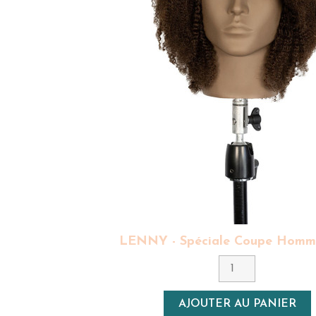
LENNY - Spéciale Coupe Homm
Couleur
5 - Châtain
Densité
AJOUTER AU PANIER