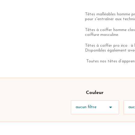
Têtes malléables homme prem
pour s'entraîner aux techni
Têtes à coiffer homme clas
coiffure masculine.
Têtes à coiffer pro éco : à 
Disponibles également ave
Toutes nos têtes d’apprent
Couleur

aucun filtre
auc