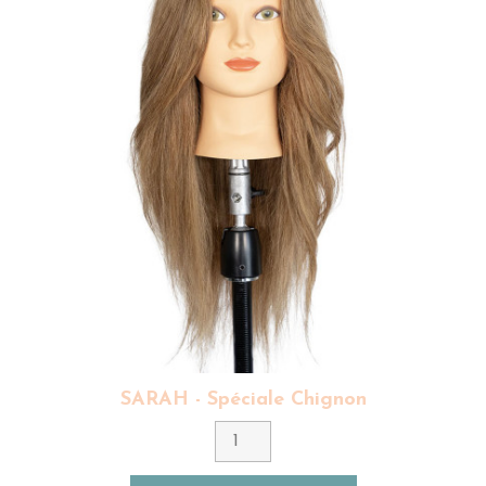
ont elles aussi des cheveux blancs !
Nous proposons également dans notre gamme de
tête malléable chignon avec buste d'autres modèles
similaires à Carla :
Emma
est identique à Carla avec
une hauteur de ton plus claire et
Anastasia
disposent
d'une densité légèrement plus importante que Carla
et d'une hauteur de ton beaucoup plus claire.
Aussi, si vous souhaitez vous entrainer sur une tête
malléable avec buste mais que vous ne disposez pas
du budget pour acheter
notre tête malléable Emma
,
Exalto vous propose ses tout nouveaux
modèles
Vanessa
et
Ariana
, avec beaucoup moins de
densité.
Toutes nos têtes malléables, quelle que soit la gamme,
disposent de cheveux naturels, d'origine indienne avec
un bon rapport qualité prix.
Exalto met un point
d'honneur à vous fournir la meilleure qualité de
cheveux à des prix accessibles !
Ainsi, nos mannequin
de coiffure nécessitent un shampooing et un soin
SARAH - Spéciale Chignon
après chaque utilisation de produits coiffants. Les
cheveux naturels, humains de nos têtes à coiffer
professionnelles doivent être traités avec soins afin
que chaque coiffeur puisse conserver leur longueur,