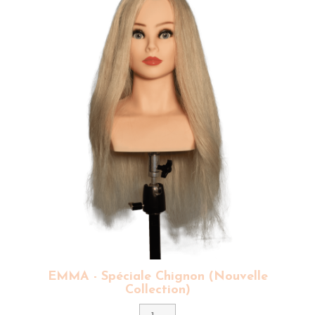
notre matériel professionnel
(têtes à coiffer cheveux
100% naturels, humains femme pour la coloration, la
coupe sur cheveux bouclés, afro, la coupe homme...).
EMMA - Spéciale Chignon (Nouvelle
Collection)