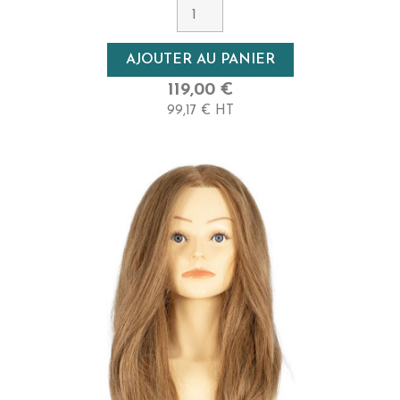
cheveux 100% naturels, humains pour colorer, pour
l'apprentissage des coupes à la tondeuse
professionnelle sur mannequin homme, pour
l'apprentissage de la coupe sur cheveux bouclés, afro...
AJOUTER AU PANIER
Vous pouvez trouver sur cette tête à coiffer cheveux
100% naturels, humains des cheveux blancs. C'est tout
119,00 €
à fait normal et cela garanti même la qualité du
99,17 € HT
cheveu : les femmes en Inde rasent leur tête 1 à 2 fois
dans leur vie afin d'offrir leurs cheveux à Chiva. Ces
cheveux humains sont récupérés par les temples
Hindoues afin d'être vendus (ou donnés) sur le marché.
C'est pourquoi nos têtes à coiffer ont des cheveux
blancs, les femmes qui font offrande de leurs cheveux
ont elles aussi des cheveux blancs !
Nous proposons également dans notre gamme de
tête malléable chignon avec buste un autre modèle
similaire à Vanessa :
Ariana
est identique à Vanessa
avec une hauteur de ton plus foncée.
Toutes nos têtes malléables, quelle que soit la gamme,
disposent de cheveux naturels, d'origine indienne avec
un bon rapport qualité prix.
Exalto met un point
d'honneur à vous fournir la meilleure qualité de
cheveux à des prix accessibles !
Ainsi, nos mannequin