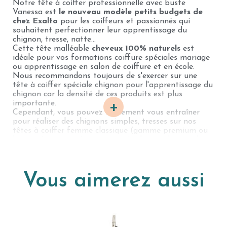
Notre tête à coiffer professionnelle avec buste
Vanessa est
le nouveau modèle petits budgets de
chez Exalto
pour les coiffeurs et passionnés qui
souhaitent perfectionner leur apprentissage du
chignon, tresse, natte…
Cette tête malléable
cheveux 100% naturels
est
idéale pour vos formations coiffure spéciales mariage
ou apprentissage en salon de coiffure et en école.
Nous recommandons toujours de s'exercer sur une
tête à coiffer spéciale chignon pour l'apprentissage du
chignon car la densité de ces produits est plus
+
importante.
Cependant, vous pouvez facilement vous entraîner
pour réaliser des chignons simples, tresses sur nos
têtes à coiffer femme classique (gamme premium ou
basique), si vous n'avez pas spécialement besoin de
beaucoup de longueur ou d'une forte densité
(notamment pour les débutants en école de coiffure).
Vous aimerez aussi
Notre tête malléable Vanessa dispose d'une
longueur
de cheveux de 50cm
, idéale pour l'apprentissage de
coiffures mariage pour un coiffeur en salon, un
apprenti en école de coiffure ou pour une formation
chignon de mariage. Ce produit détient une
densité
moyenne de 220-240cm/hair
. C'est une densité